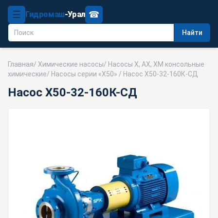
☰
☎
Гидромаш
-Урал
Найти
Главная
/
Химические насосы
/
Насосы Х, АХ, ХМ консольные
химические
/
Насосы серии «Х50»
/ Насос Х50-32-160К-СД
Насос Х50-32-160К-СД