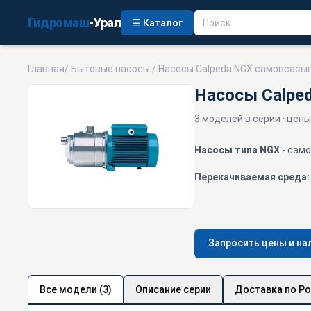
Гидромаш
-Урал
☰ Каталог
Главная
/
Бытовые насосы
/ Насосы Calpeda NGX самовсас
Насосы Calpe
3 моделей в серии · цены
Насосы типа NGX
- сам
Перекачиваемая среда:
Запросить цены и на
Все модели (3)
Описание серии
Доставка по Р