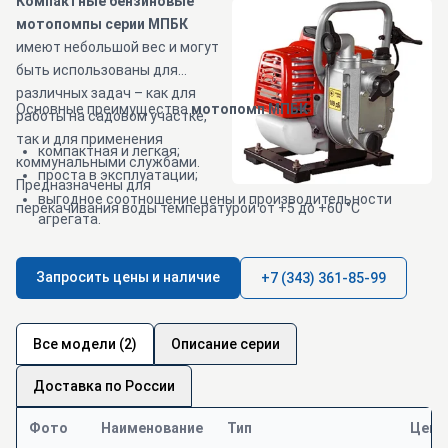
Компактные бензиновые
мотопомпы серии МПБК
имеют небольшой вес и могут
быть использованы для
различных задач – как для
Основные преимущества
мотопомп МПБК
работы на садовом участке,
так и для применения
компактная и легкая;
коммунальными службами.
проста в эксплуатации;
Предназначены для
выгодное соотношение цены и производительности
перекачивания воды температурой от +5 до +60 °С
агрегата.
Запросить цены и наличие
+7 (343) 361-85-99
Все модели (2)
Описание серии
Доставка по России
Фото
Наименование
Тип
Цена