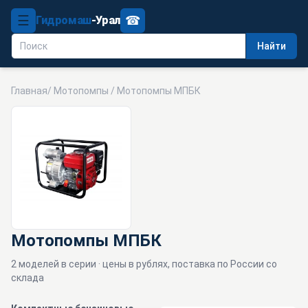
☰
☎
Гидромаш
-Урал
Найти
Главная
/
Мотопомпы
/ Мотопомпы МПБК
Мотопомпы МПБК
2 моделей в серии · цены в рублях, поставка по России со
склада