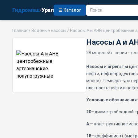
Гидромаш
-Урал
☰ Каталог
Главная
/
Водяные насосы
/ Насосы А и АНВ центробежные 
Насосы А и А
28 моделей в серии · цен
Насосы и агрегаты це
нефти, нефтепродуктов и
массе). Температура пер
плотность нефти и нефте
Условные обозначения:
20
—диаметр обсадной тр
А
— конструктивное испо
18
—коэффициент быстро