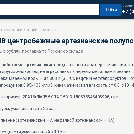
Звонит
Найти
+7 (
артезианские полупогружные
НВ центробежные артезианские полуп
ы в рублях, поставка по России со склада
нтробежные артезианские
предназначены для перекачивания, а т
 других жидкостей, не агрессивных к черным металлам и резине,
екачиваемой воды — до 308 К (35 °С), нефти и нефтепродуктов— от 
продуктов 0,95х103 кг/м3, кинематическая вязкость от 0,01х10–4 
например,
20А18х3М15УХЛ4 ТУ У 3.190578545405996
, где:
убы, уменьшенный в 25 раз;
лнение (артезианский — А; нефтяной артезианский — НА);
ходности,уменьшенный в 10 раз;