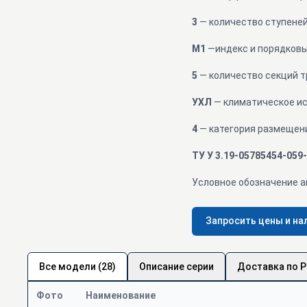
3
— количество ступеней на
М1
—индекс и порядковый
5
— количество секций т
УХЛ
— климатическое исп
4
— категория размещения 
ТУ У 3.19-05785454-059
Условное обозначение а
Запросить цены и на
Все модели (28)
Описание серии
Доставка по 
Фото
Наименование