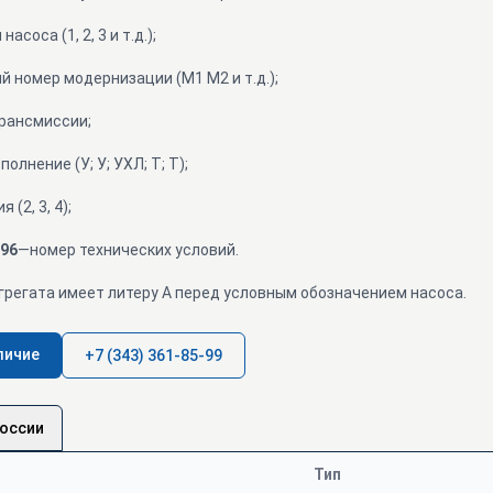
соса (1, 2, 3 и т.д.);
 номер модернизации (М1 М2 и т.д.);
рансмиссии;
олнение (У; У; УХЛ; Т; Т);
(2, 3, 4);
-96
—номер технических условий.
грегата имеет литеру А перед условным обозначением насоса.
личие
+7 (343) 361-85-99
России
Тип