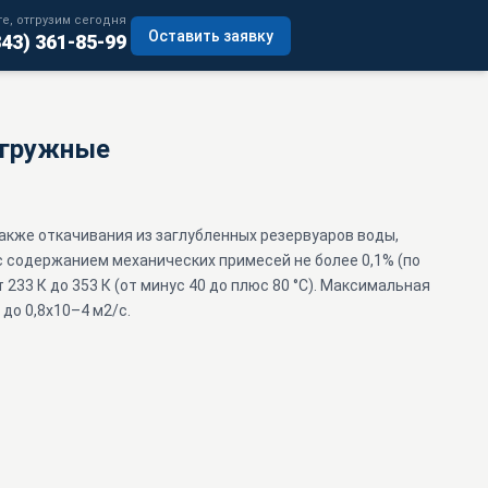
е, отгрузим сегодня
Оставить заявку
343) 361-85-99
огружные
акже откачивания из заглубленных резервуаров воды,
 с содержанием механических примесей не более 0,1% (по
233 К до 353 К (от минус 40 до плюс 80 °С). Максимальная
до 0,8х10–4 м2/с.