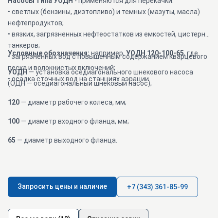
Насосы типа УОДН
- применяются для перекачки:
• светлых (бензины, дизтопливо) и темных (мазуты, масла)
нефтепродуктов;
• вязких, загрязненных нефтеостатков из емкостей, цистерн,
танкеров;
Условные обозначения:
например,
УОДН 120-100-65
, где
• загрязненных вод с повышенным содержанием кварцевого
песка и волокнистых включений;
УОДН
— установка оседиагонального шнекового насоса
• осадка сточных вод на станциях аэрации.
(ОДН — оседиагональный шнековый насос);
120
— диаметр рабочего колеса, мм;
100
— диаметр входного фланца, мм;
65
— диаметр выходного фланца.
Запросить цены и наличие
+7 (343) 361-85-99