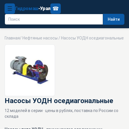
☰
☎
Гидромаш
-Урал
Найти
Главная
/
Нефтяные насосы
/ Насосы УОДН оседиагональные
Насосы УОДН оседиагональные
12 моделей в серии · цены в рублях, поставка по России со
склада