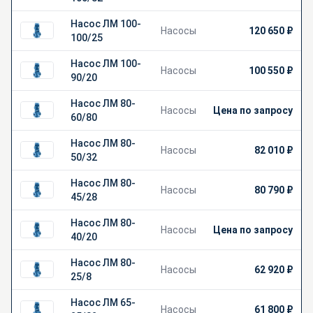
чистой водой характеристики вязкости и химической
активности;
Насос ЛМ 100-
Насосы
120 650 ₽
в качестве повысительных и циркуляционных насосов в
100/25
системах отопления и горячего водоснабжения
производственных и жилых помещений.
Насос ЛМ 100-
Насосы
100 550 ₽
90/20
Насос ЛМ 80-
Условные обозначения:
например,
ЛМ 50-16/12,5
, где
Насосы
Цена по запросу
60/80
Насос ЛМ 80-
Насосы
82 010 ₽
50/32
Насос ЛМ 80-
Насосы
80 790 ₽
45/28
Насос ЛМ 80-
Насосы
Цена по запросу
40/20
Насос ЛМ 80-
Насосы
62 920 ₽
25/8
Насос ЛМ 65-
Насосы
61 800 ₽