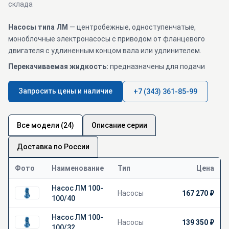
склада
Насосы типа ЛМ
— центробежные, одноступенчатые,
моноблочные электронасосы с приводом от фланцевого
двигателя с удлиненным концом вала или удлинителем.
Перекачиваемая жидкость:
предназначены для подачи
питьевой воды, чистой воды производственно-технического
назначения (кроме морской) с рН6…9 и других жидкостей,
Запросить цены и наличие
+7 (343) 361-85-99
сходных с чистой водой по плотности, вязкости и
химической активности, содержащих твердые включения в
количестве не более 0,1% по объему и размером частиц не
Все модели (24)
Описание серии
более 0,2 мм, в системах отопления и водоснабжения.
Доставка по России
Подвод и отвод перекачиваемой жидкости — радиальный.
Область применения насосов ЛМ
Фото
Наименование
Тип
Цена
для работы в стационарных условиях для перекачивания
Насос ЛМ 100-
чистой воды производственно-технического назначения
Насосы
167 270 ₽
100/40
(кроме морской воды);
для работы в стационарных условиях для перекачивания
Насос ЛМ 100-
чистых нейтральных жидкостей, имеющих сходные с
Насосы
139 350 ₽
100/32