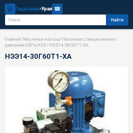
☰
☎
Гидромаш
-Урал
Найти
Главная
/
Масляные насосы
/
Насосные станции низкого
давления НЭР и НЭЭ
/ НЭЭ14-30Г60Т1-ХА
НЭЭ14-30Г60Т1-ХА