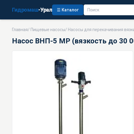
Гидромаш
-Урал
☰ Каталог
Главная
/
Пищевые насосы
/
Насосы для перекачивания вязк
Насос ВНП-5 МР (вязкость до 30 