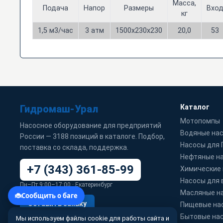
Масса,
Подача
Напор
Размеры
Вхо
кг
1,5 м3/час
3 атм
1500х230х230
20,0
53
Гидромаш-Урал
Каталог
Мотопомпы
Насосное оборудование для предприятий
Водяные на
России — 3188 позиций в каталоге. Подбор,
Насосы для
поставка со склада, поддержка.
Нефтяные н
+7 (343) 361-85-99
Химические
Насосы для 
Пн–Пт 9:00–17:00 · Екатеринбург
Масляные н
Оставить заявку
Пищевые на
Бытовые на
Мы используем файлы cookie для работы сайта и