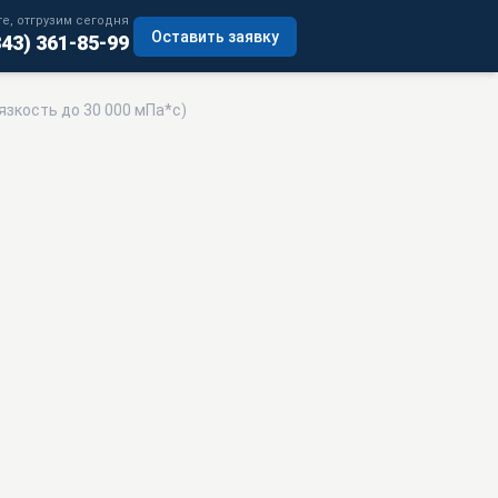
е, отгрузим сегодня
Оставить заявку
343) 361-85-99
язкость до 30 000 мПа*с)