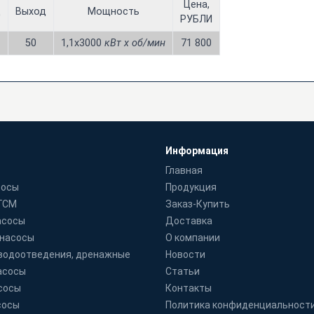
Цена,
д
Выход
Мощность
РУБЛИ
50
1,1х3000
кВт x об/мин
71 800
Информация
Главная
сосы
Продукция
 ГСМ
Заказ-Купить
асосы
Доставка
 насосы
О компании
водоотведения, дренажные
Новости
асосы
Статьи
сосы
Контакты
сосы
Политика конфиденциальност