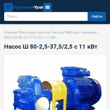
☰
☎
Гидромаш
-Урал
Найти
Главная
/
Масляные насосы
/
Насосы НМШ шестеренные
/
Насос Ш 80-2,5-37,5/2,5 с 11 кВт
Насос Ш 80-2,5-37,5/2,5 с 11 кВт