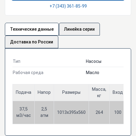
+7 (343) 361-85-99
Технические данные
Линейка серии
Доставка по России
Тип
Насосы
Рабочая среда
Масло
Масса,
Подача
Напор
Размеры
Вход
Вы
кг
37,5
2,5
1013х395х560
264
100
1
м3/час
атм