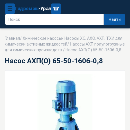
☰
☎
Гидромаш
-Урал
Найти
Главная
/
Химические насосы
/
Насосы ХО, АХО, АХП, ТХИ для
химически активных жидкостей
/
Насосы АХП полупогружные
для химических производств
/ Насос АХП(О) 65-50-160б-0,8
Насос АХП(О) 65-50-160б-0,8