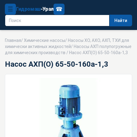
☰
☎
Гидромаш
-Урал
Найти
Главная
/
Химические насосы
/
Насосы ХО, АХО, АХП, ТХИ для
химически активных жидкостей
/
Насосы АХП полупогружные
для химических производств
/ Насос АХП(О) 65-50-160а-1,3
Насос АХП(О) 65-50-160а-1,3