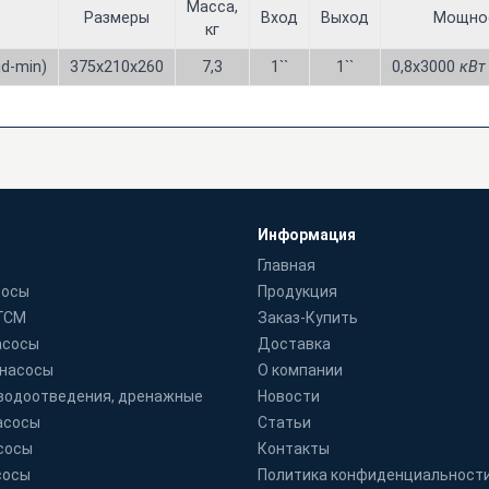
Масса,
Размеры
Вход
Выход
Мощно
кг
id-min)
375х210х260
7,3
1``
1``
0,8х3000
кВт
Информация
Главная
сосы
Продукция
 ГСМ
Заказ-Купить
асосы
Доставка
 насосы
О компании
водоотведения, дренажные
Новости
асосы
Статьи
сосы
Контакты
сосы
Политика конфиденциальност