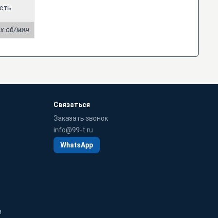
сть
 x об/мин
Связаться
Заказать звонок
info@99-t.ru
WhatsApp
и