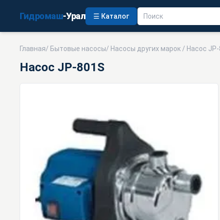
Гидромаш
-Урал
☰ Каталог
Главная
/
Бытовые насосы
/
Насосы других марок
/ Насос JP
Насос JP-801S