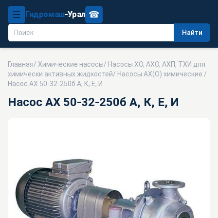
☰
☎
Гидромаш
-Урал
Найти
Главная
/
Химические насосы
/
Насосы ХО, АХО, АХП, ТХИ для
химически активных жидкостей
/
Насосы АХ(О) химические
/
Насос АХ 50-32-250б А, К, Е, И
Насос АХ 50-32-250б А, К, Е, И