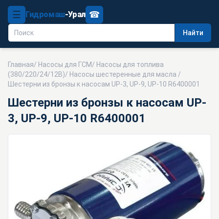
☰
☎
Гидромаш
-Урал
Найти
Главная
/
Насосы для ГСМ
/
Насосы для топлива
(380/220/24/12В)
/
Насосы шестеренные для масла
/
Шестерни из бронзы к насосам UP-3, UP-9, UP-10 R6400001
Шестерни из бронзы к насосам UP-
3, UP-9, UP-10 R6400001