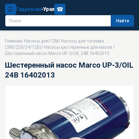
☰
☎
Гидромаш
-Урал
Найти
Главная
/
Насосы для ГСМ
/
Насосы для топлива
(380/220/24/12В)
/
Насосы шестеренные для масла
/
Шестеренный насос Marco UP-3/OIL 24В 16402013
Шестеренный насос Marco UP-3/OIL
24В 16402013