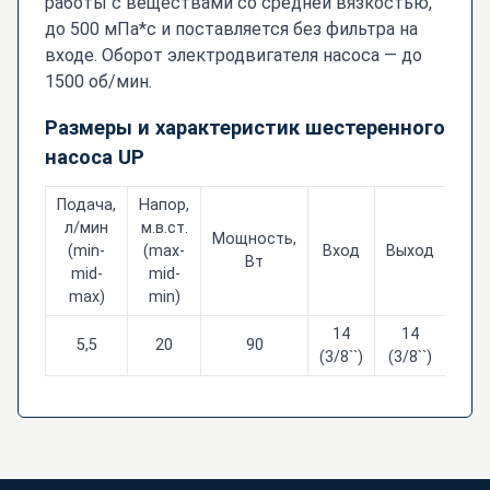
работы с веществами со средней вязкостью,
до 500 мПа*с и поставляется без фильтра на
входе. Оборот электродвигателя насоса — до
1500 об/мин.
Размеры и характеристик шестеренного
насоса UP
Подача,
Напор,
л/мин
м.в.ст.
Мощность,
(min-
(max-
Вход
Выход
Ра
Вт
mid-
mid-
max)
min)
14
14
5,5
20
90
135
(3/8``)
(3/8``)