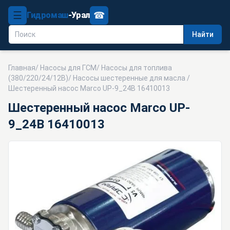
☰
☎
Гидромаш
-Урал
Найти
Главная
/
Насосы для ГСМ
/
Насосы для топлива
(380/220/24/12В)
/
Насосы шестеренные для масла
/
Шестеренный насос Marco UP-9_24В 16410013
Шестеренный насос Marco UP-
9_24В 16410013