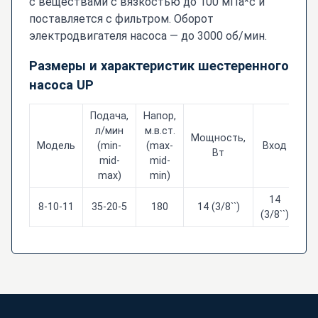
с веществами с вязкостью до 100 мПа*с и
поставляется с фильтром. Оборот
электродвигателя насоса — до 3000 об/мин.
Размеры и характеристик шестеренного
насоса UP
Подача,
Напор,
л/мин
м.в.ст.
Мощность,
Модель
(min-
(max-
Вход
Вт
mid-
mid-
max)
min)
14
8-10-11
35-20-5
180
14 (3/8``)
17
(3/8``)