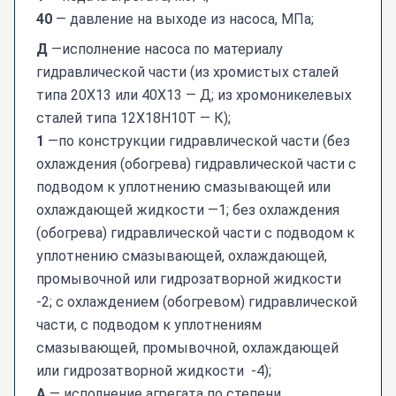
40
— давление на выходе из насоса, МПа;
Д
—исполнение насоса по материалу
гидравлической части (из хромистых сталей
типа 20Х13 или 40Х13 — Д; из хромоникелевых
сталей типа 12Х18Н10Т — К);
1
—по конструкции гидравлической части (без
охлаждения (обогрева) гидравлической части с
подводом к уплотнению смазывающей или
охлаждающей жидкости —1; без охлаждения
(обогрева) гидравлической части с подводом к
уплотнению смазывающей, охлаждающей,
промывочной или гидрозатворной жидкости
-2; с охлаждением (обогревом) гидравлической
части, с подводом к уплотнениям
смазывающей, промывочной, охлаждающей
или гидрозатворной жидкости -4);
А
— исполнение агрегата по степени