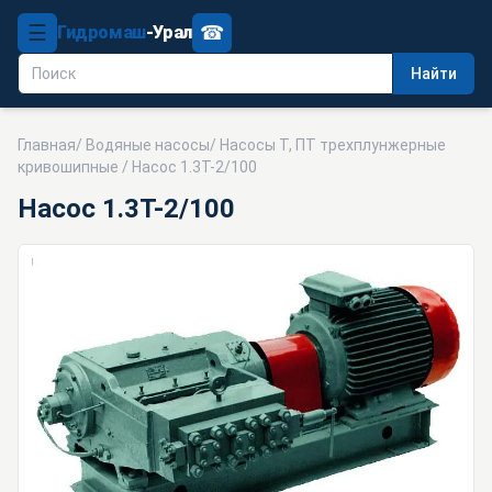
☰
☎
Гидромаш
-Урал
Найти
Главная
/
Водяные насосы
/
Насосы Т, ПТ трехплунжерные
кривошипные
/ Насос 1.3Т-2/100
Насос 1.3Т-2/100