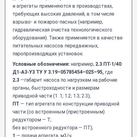
и агрегаты применяются в производствах,
требующих высоких давлений, в том числе
взрыво- и пожароо-пасных (например,
гидравлическая очистка технологического
оборудования). Также применяется в качестве
питательных насосов передвижных,
паропроизводящих установок.
Условные обозначения:
например,
2.3 ПТ-1/40
Д1-А3-У3 ТУ У 3.19–05785454–025–95,
где
2.3
—габарит насоса по нагрузкам на рабочие
органы, быстроходности и размерам
приводной части (1 .1; 1.2; 1.3; 2.3);
ПТ
— тип агрегата по конструкции приводной
части (со встроенным (пристроенным)
редуктором — Т;
без встроенного редуктора — ПТ);
1
— подача агрегата, м3/ч;