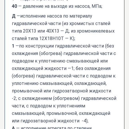
40
— давление на выходе из насоса, МПа;
Д
—исполнение насоса по материалу
гидравлической части (из хромистых сталей
типа 20Х13 или 40Х13 — Д; из хромоникелевых
сталей типа 12Х18Н10Т — К);
1
—по конструкции гидравлической части (без
охлаждения (обогрева) гидравлической части с
подводом к уплотнению смазывающей или
охлаждающей жидкости —1; без охлаждения
(обогрева) гидравлической части с подводом к
уплотнению смазывающей, охлаждающей,
промывочной или гидрозатворной жидкости
-2; с охлаждением (обогревом) гидравлической
части, с подводом к уплотнениям
смазывающей, промывочной, охлаждающей
или гидрозатворной жидкости -4);
А
— исполнение агрегата по степени