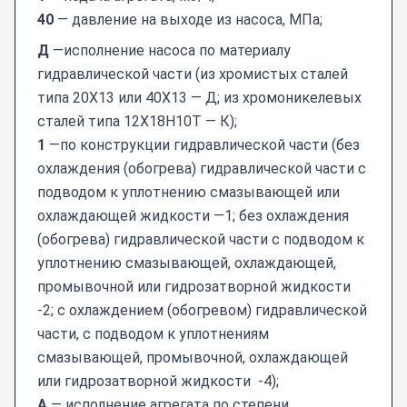
40
— давление на выходе из насоса, МПа;
Д
—исполнение насоса по материалу
гидравлической части (из хромистых сталей
типа 20Х13 или 40Х13 — Д; из хромоникелевых
сталей типа 12Х18Н10Т — К);
1
—по конструкции гидравлической части (без
охлаждения (обогрева) гидравлической части с
подводом к уплотнению смазывающей или
охлаждающей жидкости —1; без охлаждения
(обогрева) гидравлической части с подводом к
уплотнению смазывающей, охлаждающей,
промывочной или гидрозатворной жидкости
-2; с охлаждением (обогревом) гидравлической
части, с подводом к уплотнениям
смазывающей, промывочной, охлаждающей
или гидрозатворной жидкости -4);
А
— исполнение агрегата по степени