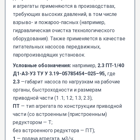
и агрегаты применяются в производствах,
требующих высоких давлений, в том числе
взрыво- и пожароо-пасных (например,
гидравлическая очистка технологического
оборудования). Также применяется в качестве
питательных насосов передвижных,
паропроизводящих установок.
Условные обозначения:
например,
2.3 ПТ-1/40
Д1-А3-У3 ТУ У 3.19–05785454–025–95,
где
2.3
—габарит насоса по нагрузкам на рабочие
органы, быстроходности и размерам
приводной части (1 .1; 1.2; 1.3; 2.3);
ПТ
— тип агрегата по конструкции приводной
части (со встроенным (пристроенным)
редуктором — Т;
без встроенного редуктора — ПТ);
1
— подача агрегата, м3/ч;