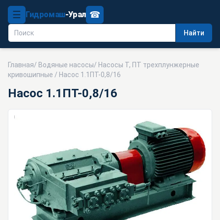
☰
☎
Гидромаш
-Урал
Найти
Главная
/
Водяные насосы
/
Насосы Т, ПТ трехплунжерные
кривошипные
/ Насос 1.1ПТ-0,8/16
Насос 1.1ПТ-0,8/16