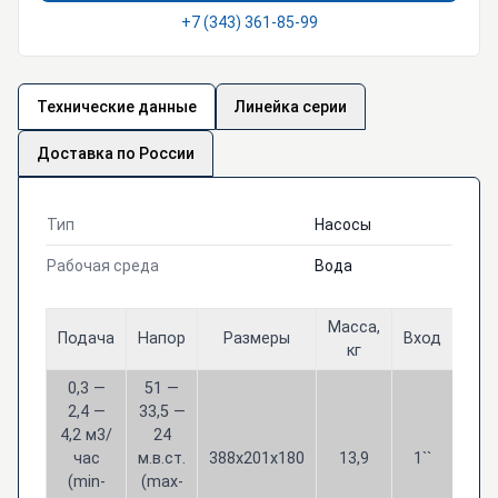
+7 (343) 361-85-99
Технические данные
Линейка серии
Доставка по России
Тип
Насосы
Рабочая среда
Вода
Масса,
Подача
Напор
Размеры
Вход
Вых
кг
0,3 —
51 —
2,4 —
33,5 —
4,2 м3/
24
час
м.в.ст.
388x201x180
13,9
1``
1``
(min-
(max-