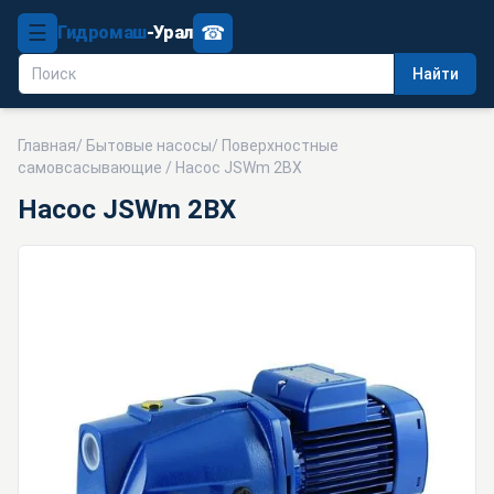
☰
☎
Гидромаш
-Урал
Найти
Главная
/
Бытовые насосы
/
Поверхностные
самовсасывающие
/ Насос JSWm 2BX
Насос JSWm 2BX