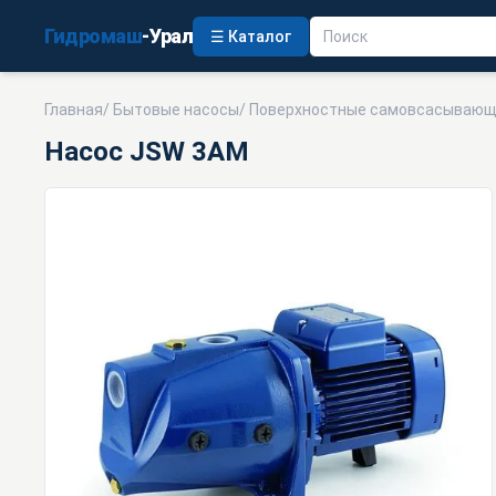
Гидромаш
-Урал
☰ Каталог
Главная
/
Бытовые насосы
/
Поверхностные самовсасываю
Насос JSW 3AM