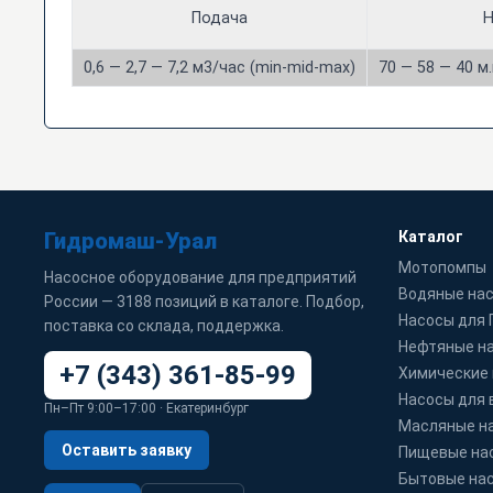
Подача
Н
0,6 — 2,7 — 7,2 м3/час (min-mid-max)
70 — 58 — 40 м.
Гидромаш-Урал
Каталог
Мотопомпы
Насосное оборудование для предприятий
Водяные на
России — 3188 позиций в каталоге. Подбор,
Насосы для
поставка со склада, поддержка.
Нефтяные н
+7 (343) 361-85-99
Химические
Насосы для 
Пн–Пт 9:00–17:00 · Екатеринбург
Масляные н
Оставить заявку
Пищевые на
Бытовые на