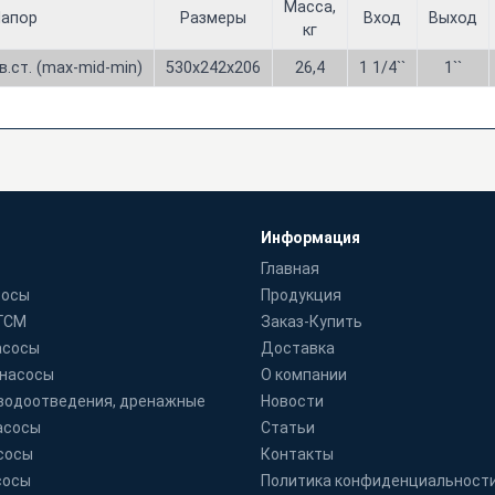
Масса,
апор
Размеры
Вход
Выход
кг
в.ст. (max-mid-min)
530x242x206
26,4
1 1/4``
1``
Информация
Главная
сосы
Продукция
 ГСМ
Заказ-Купить
асосы
Доставка
 насосы
О компании
водоотведения, дренажные
Новости
асосы
Статьи
сосы
Контакты
сосы
Политика конфиденциальност