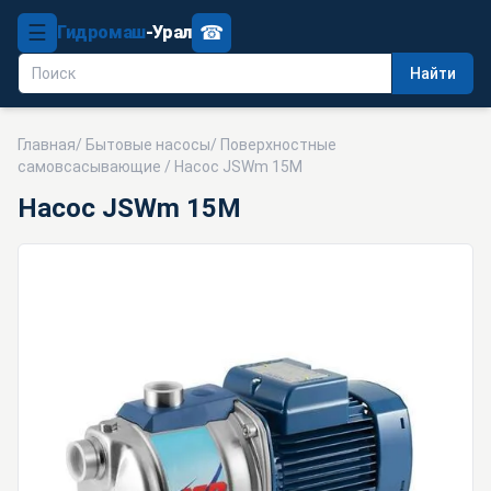
☰
☎
Гидромаш
-Урал
Найти
Главная
/
Бытовые насосы
/
Поверхностные
самовсасывающие
/ Насос JSWm 15M
Насос JSWm 15M