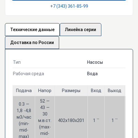
+7 (343) 361-85-99
Технические данные
Линейка серии
Доставка по России
Тип
Насосы
Рабочая среда
Вода
Подача
Напор
Размеры
Вход
Выход
Мощ
52 —
0.3 —
43 —
1,8 -4,8
30
1,1
м3/час
м.в.ст.
402х180х201
1 ``
1 ``
кВт
(min-
(max-
м
mid-
mid-
max)