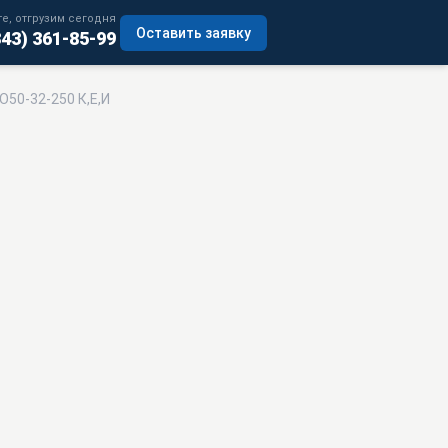
е, отгрузим сегодня
Оставить заявку
343) 361-85-99
О50-32-250 К,Е,И