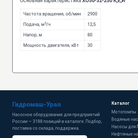
Основная характеристика
ХО50-32-250 К,Е,И
Частота вращения, об/мин
2900
3
Подача, м
/ч
12,5
Напор, м
80
Мощность двигателя, кВт
30
Гидромаш-Урал
Каталог
Мотопомпы
Насосное оборудование для предприятий
Водяные на
России — 3188 позиций в каталоге. Подбор,
Насосы для
поставка со склада, поддержка.
Нефтяные н