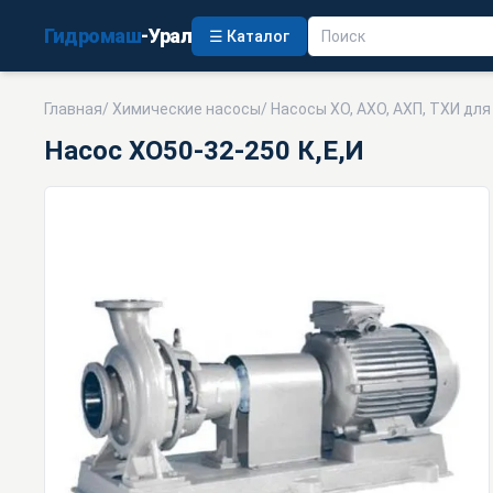
Гидромаш
-Урал
☰ Каталог
Главная
/
Химические насосы
/
Насосы ХО, АХО, АХП, ТХИ дл
Насос ХО50-32-250 К,Е,И