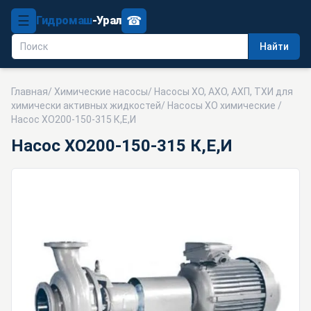
☰
☎
Гидромаш
-Урал
Найти
Главная
/
Химические насосы
/
Насосы ХО, АХО, АХП, ТХИ для
химически активных жидкостей
/
Насосы ХО химические
/
Насос ХО200-150-315 К,Е,И
Насос ХО200-150-315 К,Е,И