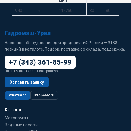
мин
940
6
11х750
80
80
11
Гидромаш-Урал
Насосное оборудование для предприятий России — 3188
позиций в каталоге. Подбор, поставка со склада, поддержка.
+7 (343) 361-85-99
Пн–Пт 9:00–17:00 · Екатеринбург
Оставить заявку
WhatsApp
info@99-t.ru
Каталог
Мотопомпы
Водяные насосы