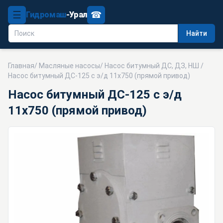
☰
☎
Гидромаш
-Урал
Найти
Главная
/
Масляные насосы
/
Насос битумный ДС, ДЗ, НШ
/
Насос битумный ДС-125 с э/д 11х750 (прямой привод)
Насос битумный ДС-125 с э/д
11х750 (прямой привод)