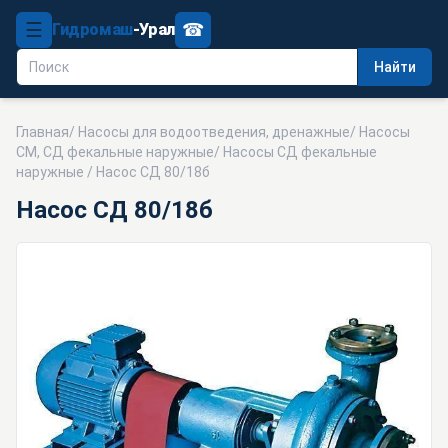
☰
☎
Гидромаш
-Урал
Найти
Главная
/
Насосы для водоотведения, дренажные
/
Насосы
СМ, СД фекальные наружные
/
Насосы СД фекальные
наружные
/ Насос СД 80/18б
Насос СД 80/18б