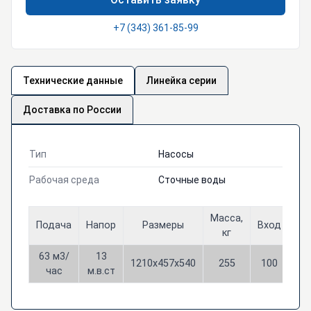
+7 (343) 361-85-99
Технические данные
Линейка серии
Доставка по России
Тип
Насосы
Рабочая среда
Сточные воды
Масса,
Подача
Напор
Размеры
Вход
Вы
кг
63 м3/
13
1210х457х540
255
100
8
час
м.в.ст