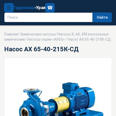
☰
☎
Гидромаш
-Урал
Найти
Главная
/
Химические насосы
/
Насосы Х, АХ, ХМ консольные
химические
/
Насосы серии «АХ65»
/ Насос АХ 65-40-215К-СД
Насос АХ 65-40-215К-СД