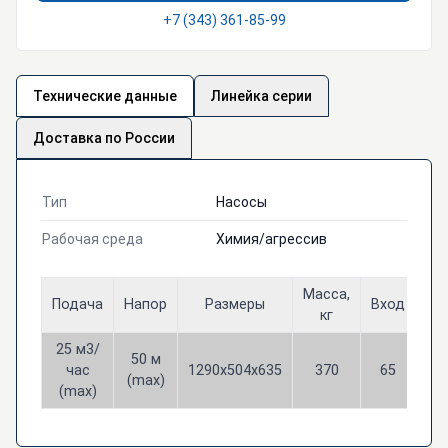
+7 (343) 361-85-99
Технические данные
Линейка серии
Доставка по России
Тип
Насосы
Рабочая среда
Химия/агрессив
Масса,
Подача
Напор
Размеры
Вход
Вы
кг
25 м3/
50 м
час
1290х504х635
370
65
4
(max)
(max)