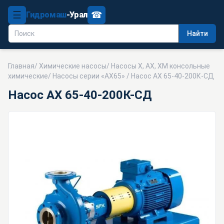
☰
☎
Гидромаш
-Урал
Найти
Главная
/
Химические насосы
/
Насосы Х, АХ, ХМ консольные
химические
/
Насосы серии «АХ65»
/ Насос АХ 65-40-200К-СД
Насос АХ 65-40-200К-СД