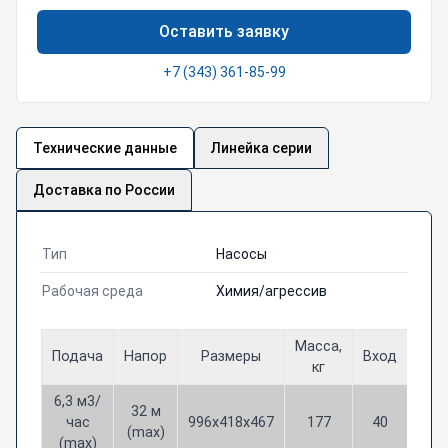
Оставить заявку
+7 (343) 361-85-99
Технические данные
Линейка серии
Доставка по России
Тип
Насосы
Рабочая среда
Химия/агрессив
Масса,
Подача
Напор
Размеры
Вход
Вых
кг
6,3 м3/
32 м
час
996х418х467
177
40
25
(max)
(max)