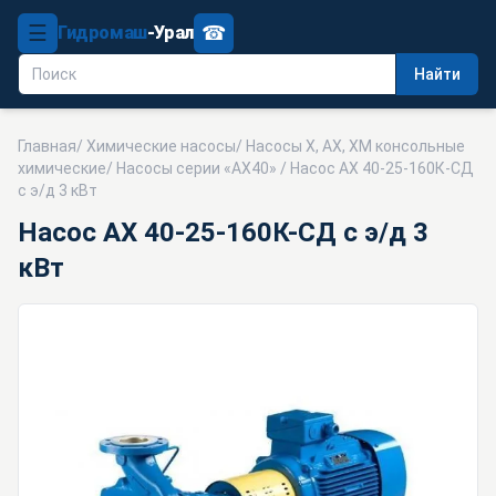
☰
☎
Гидромаш
-Урал
Найти
Главная
/
Химические насосы
/
Насосы Х, АХ, ХМ консольные
химические
/
Насосы серии «АХ40»
/ Насос АХ 40-25-160К-СД
с э/д 3 кВт
Насос АХ 40-25-160К-СД с э/д 3
кВт