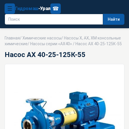
☰
☎
Гидромаш
-Урал
Найти
Главная
/
Химические насосы
/
Насосы Х, АХ, ХМ консольные
химические
/
Насосы серии «АХ40»
/ Насос АХ 40-25-125К-55
Насос АХ 40-25-125К-55