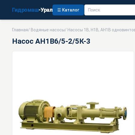
Гидромаш
-Урал
☰ Каталог
Главная
/
Водяные насосы
/
Насосы 1В, Н1В, АН1В одновинто
Насос АН1В6/5-2/5К-3