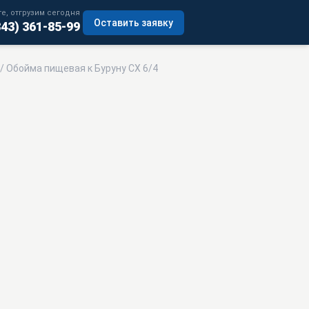
е, отгрузим сегодня
Оставить заявку
343) 361-85-99
/ Обойма пищевая к Буруну СХ 6/4