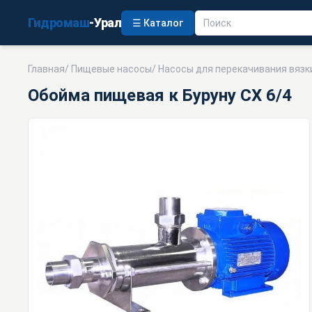
Гидромаш
-Урал
☰ Каталог
Главная
/
Пищевые насосы
/
Насосы для перекачивания вязк
Обойма пищевая к Буруну СХ 6/4