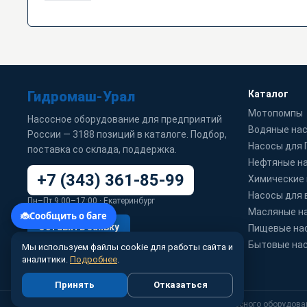
Гидромаш-Урал
Каталог
Мотопомпы
Насосное оборудование для предприятий
Водяные на
России — 3188 позиций в каталоге. Подбор,
Насосы для
поставка со склада, поддержка.
Нефтяные н
+7 (343) 361-85-99
Химические
Насосы для 
Пн–Пт 9:00–17:00 · Екатеринбург
Масляные н
Оставить заявку
Пищевые на
Бытовые на
Мы используем файлы cookie для работы сайта и
WhatsApp
info@99-t.ru
аналитики.
Подробнее
.
Принять
Отказаться
© 2010–2026 99-t.ru · Гидромаш-Урал — поставка насосного оборудова