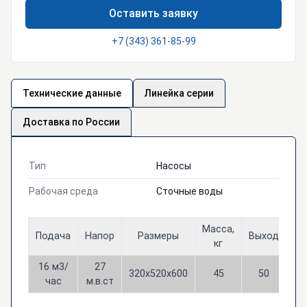
Оставить заявку
+7 (343) 361-85-99
Технические данные
Линейка серии
Доставка по России
Тип
Насосы
Рабочая среда
Сточные воды
Масса,
Подача
Напор
Размеры
Выход
Мо
кг
16 м3/
27
320х520х600
45
50
3
час
м.в.ст