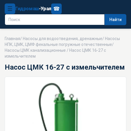
☰
☎
Гидромаш
-Урал
Найти
Главная
/
Насосы для водоотведения, дренажные
/
Насосы
НПК, ЦМК, ЦМФ фекальные погружные отечественные
/
Насосы ЦМК канализационные
/ Насос ЦМК 16-27 с
измельчителем
Насос ЦМК 16-27 с измельчителем