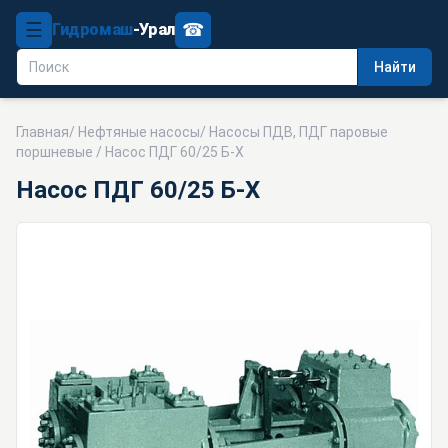
☰
☎
Гидромаш
-Урал
Найти
Главная
/
Нефтяные насосы
/
Насосы ПДВ, ПДГ паровые
поршневые
/ Насос ПДГ 60/25 Б-Х
Насос ПДГ 60/25 Б-Х