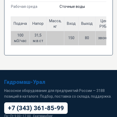
Рабочая среда
Сточные воды
Масса,
Цена,
Подача
Напор
Вход
Выход
кг
РУБЛИ
100
31,5
150
80
звоните
м3/час
м.в.ст
Гидромаш-Урал
Насосное оборудование для предприятий России — 3188
позиций в каталоге. Подбор, поставка со склада, поддержка.
+7 (343) 361-85-99
Пн–Пт 9:00–17:00 · Екатеринбург