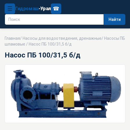
☰
☎
Гидромаш
-Урал
Найти
Главная
/
Насосы для водоотведения, дренажные
/
Насосы ПБ
шламовые
/ Насос ПБ 100/31,5 б/д
Насос ПБ 100/31,5 б/д