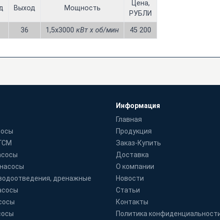
Цена,
д
Выход
Мощность
РУБЛИ
36
1,5х3000
кВт x об/мин
45 200
Информация
Главная
сосы
Продукция
 ГСМ
Заказ-Купить
асосы
Доставка
 насосы
О компании
водоотведения, дренажные
Новости
асосы
Статьи
сосы
Контакты
сосы
Политика конфиденциальност