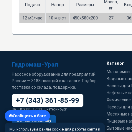
Масса,
Подача
Напор
Размеры
Вхо
кг
12 м3/час
10 м.в.ст
450х580х200
27
36
Гидромаш-Урал
Каталог
Мотопомпы
Насосное оборудование для предприятий
Водяные на
России — 3188 позиций в каталоге. Подбор,
Насосы для
поставка со склада, поддержка.
Нефтяные н
+7 (343) 361-85-99
Химические
Насосы для 
Пн–Пт 9:00–17:00 · Екатеринбург
Масляные н
Оставить заявку
Пищевые на
Бытовые на
Мы используем файлы cookie для работы сайта и