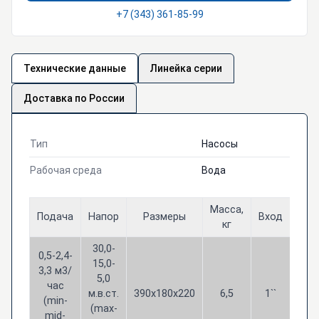
+7 (343) 361-85-99
Технические данные
Линейка серии
Доставка по России
Тип
Насосы
Рабочая среда
Вода
Масса,
Подача
Напор
Размеры
Вход
Вых
кг
30,0-
0,5-2,4-
15,0-
3,3 м3/
5,0
час
м.в.ст.
390х180х220
6,5
1``
1``
(min-
(max-
mid-