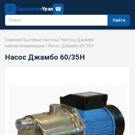
☰
☎
Гидромаш
-Урал
Найти
Главная
/
Бытовые насосы
/
Насосы Джамбо
самовсасывающие
/ Насос Джамбо 60/35Н
Насос Джамбо 60/35Н