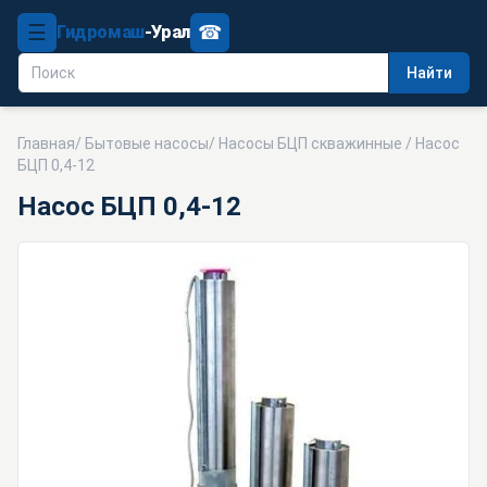
☰
☎
Гидромаш
-Урал
Найти
Главная
/
Бытовые насосы
/
Насосы БЦП скважинные
/ Насос
БЦП 0,4-12
Насос БЦП 0,4-12