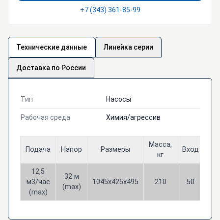
+7 (343) 361-85-99
Технические данные
Линейка серии
Доставка по России
Тип
Насосы
Рабочая среда
Химия/агрессив
Масса,
Подача
Напор
Размеры
Вход
Вы
кг
12,5
32 м
м3/час
1045х425х495
210
50
3
(max)
(max)