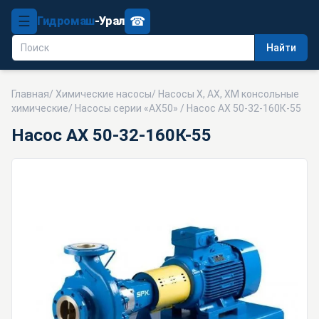
☰
☎
Гидромаш
-Урал
Найти
Главная
/
Химические насосы
/
Насосы Х, АХ, ХМ консольные
химические
/
Насосы серии «АХ50»
/ Насос АХ 50-32-160К-55
Насос АХ 50-32-160К-55