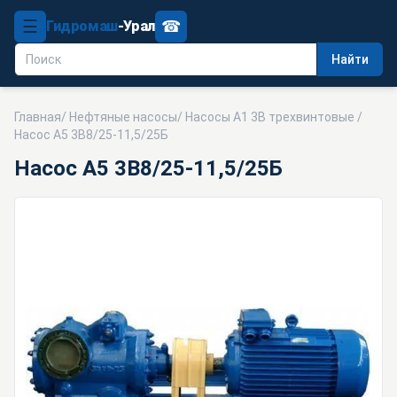
☰
☎
Гидромаш
-Урал
Найти
Главная
/
Нефтяные насосы
/
Насосы А1 3В трехвинтовые
/
Насос А5 3В8/25-11,5/25Б
Насос А5 3В8/25-11,5/25Б