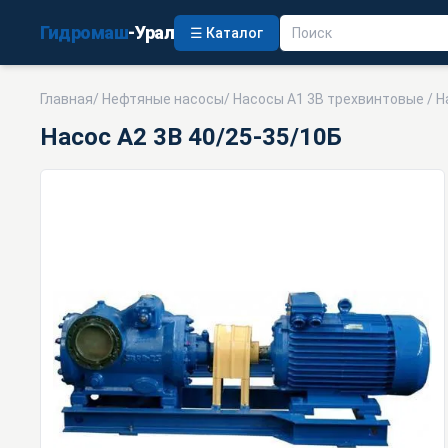
Гидромаш
-Урал
☰ Каталог
Главная
/
Нефтяные насосы
/
Насосы А1 3В трехвинтовые
/ Н
Насос А2 3В 40/25-35/10Б