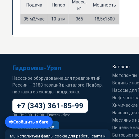
Масса,
Подача
Напор
Мощность
кг
35 м3/час
10 атм
365
18,5х1500
Гидромаш-Урал
Каталог
Мотопомпы
Насосное оборудование для предприятий
Водяные на
России — 3188 позиций в каталоге. Подбор,
Насосы для
поставка со склада, поддержка.
Нефтяные н
+7 (343) 361-85-99
Химические
Насосы для 
Пн–Пт 9:00–17:00 · Екатеринбург
Масляные н
Оставить заявку
Пищевые на
Бытовые на
Мы используем файлы cookie для работы сайта и