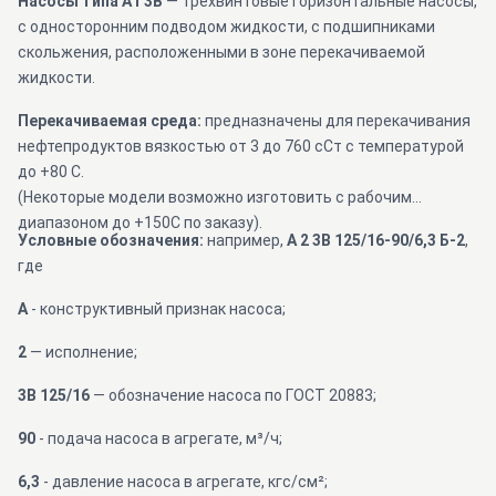
Насосы типа А1 3В
— трехвинтовые горизонтальные насосы,
с односторонним подводом жидкости, с подшипниками
скольжения, расположенными в зоне перекачиваемой
жидкости.
Перекачиваемая среда:
предназначены для перекачивания
нефтепродуктов вязкостью от 3 до 760 сСт с температурой
до +80 С.
(Некоторые модели возможно изготовить с рабочим
диапазоном до +150С по заказу).
Условные обозначения:
например,
А 2 3В 125/16-90/6,3 Б-2
,
где
А
- конструктивный признак насоса;
2
— исполнение;
3В 125/16
— обозначение насоса по ГОСТ 20883;
90
- подача насоса в агрегате, м³/ч;
6,3
- давление насоса в агрегате, кгс/см²;