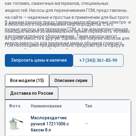
как топливо, смазочных материалов, специальных
жидкостей. Насосы для перекачивания ГСМ, представленые
на сайте — надежные и простые в применении для быстрого
В данном разделе представлены малогабаритные электро- и
и безопасного перекачивания нефтепродуктов. С его
ручные насосы для перекачки ГСМ, а так жекомплектующее
помощью можно за минимальное время перекачать топливо
и вспомогательное оборудование. Такие насосы могут
из одной емкости в другую. Однако, при покупке насосов для
использоваться для перекачки малых объемов горючего,
ГСМ необходимо предварительно предусмотреть сферу и
масла из бочек, контейнеров, баков машин.
условия эксплуатации прибора — это повлияет на
технические характеристики подходящего агрегата: его
Запросить цены и наличие
+7 (343) 361-85-99
мощность, свойства перекачиваемой жидкости и т.д.
Все модели (15)
Описание серии
Доставка по России
Фото
Наименование
Тип
Маслораздатчик
ручной 17211006 с
—
баком 8 л