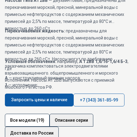
Насосы типа А1 2ВВ
— двухвинтовые, предназначены для
перекачивания морской, пресной, минеральной воды с
примесью нефтепродуктов с содержанием механических
примесей до 2,5% по массе, температурой до 80°С и
вязкостью до 260 сСт.
Перекачиваемая жидкость:
предназначены для
перекачивания морской, пресной, минеральной воды с
примесью нефтепродуктов с содержанием механических
примесей до 2,5% по массе, температурой до 80°С и
вязкостью до 260 сСт. Насосы могут по требованию
Условные обозначения:
например,
А 1 2ВВ 1,6/16-1,6/4 Б-3
,
заказчика комплектоваться электродвигателями
где
взрывозащищенного. общепромышленного и морского
А
— конструктивный признак насоса;
исполнения. Насосы А1 2ВВ выпускаются с приемкой
1
— исполнение;
Морского Регистра РФ.
2ВВ1,6/16
— обозначение насоса по ГОСТ 20572;
Насосы А2 2ВВ, А4 2ВВ, А7 2ВВ предназначены для
3
1,6
— подача насоса в агрегате, м
/ч;
Запросить цены и наличие
+7 (343) 361-85-99
перекачивания воды с содержанием минеральных солей (Са,
2;
4
— давление насоса в агрегате, кгс/см
Na) до 150 г/л сероводород 2г/л, нефти 10%.
Б
— материал проточной части — бронза;
3
— исполнение двигателя (морское).
Все модели (19)
Описание серии
Доставка по России