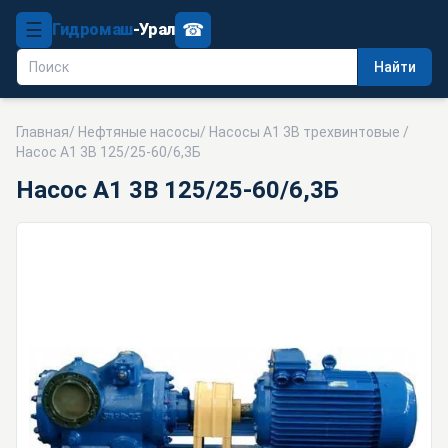
☰
☎
Гидромаш
-Урал
Найти
Главная
/
Нефтяные насосы
/
Насосы А1 3В трехвинтовые
/
Насос А1 3В 125/25-60/6,3Б
Насос А1 3В 125/25-60/6,3Б