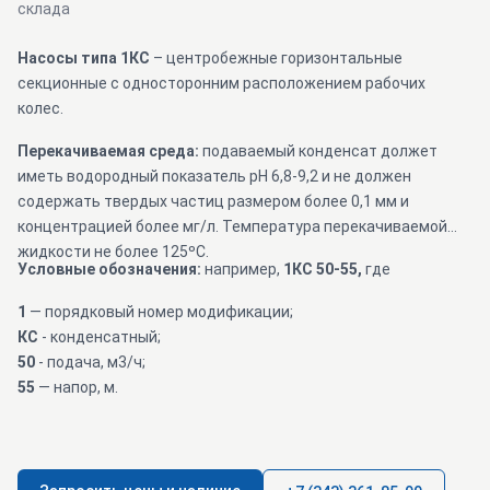
склада
Насосы типа 1КС
– центробежные горизонтальные
секционные с односторонним расположением рабочих
колес.
Перекачиваемая среда:
подаваемый конденсат должет
иметь водородный показатель pH 6,8-9,2 и не должен
содержать твердых частиц размером более 0,1 мм и
концентрацией более мг/л. Температура перекачиваемой
жидкости не более 125ºС.
Условные обозначения:
например,
1КС 50-55,
где
1
— порядковый номер модификации;
КС
- конденсатный;
50
- подача, м3/ч;
55
— напор, м.