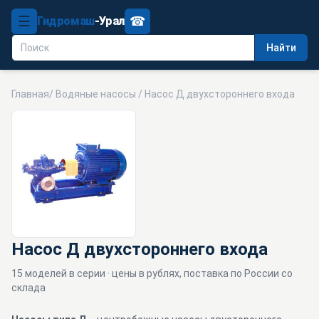
☰
☎
Гидромаш
-Урал
Найти
Главная
/
Водяные насосы
/ Насос Д двухстороннего входа
Насос Д двухстороннего входа
15 моделей в серии · цены в рублях, поставка по России со
склада