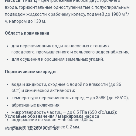
Насосы типа Д
– центробежные насосы двустороннего
входа, горизонтальные одноступенчатые с полуспиральным
3
подводом жидкости к рабочему колесу, подачей до 1900 м
;/
ч, напором до 130 м.
Область применения
для перекачивания воды на насосных станциях
городского, промышленного и сельского водоснабжения,
для осушения и орошения земельных угодий.
Перекачиваемые среды:
вода и жидкости, сходные с водой по вязкости (до 36
сСт) и химической активности;
температура перекачиваемых сред — до 358К (до +85°С);
абразивные включения:
микротвердость частиц — до 6,5 ГПа (650 кГс/мм2);
Условные обозначения / маркировка насоса
содержание по массе — не более 0,05%;
размер частиц — не более 0,2 мм.
например,
1Д 200-90а
, где