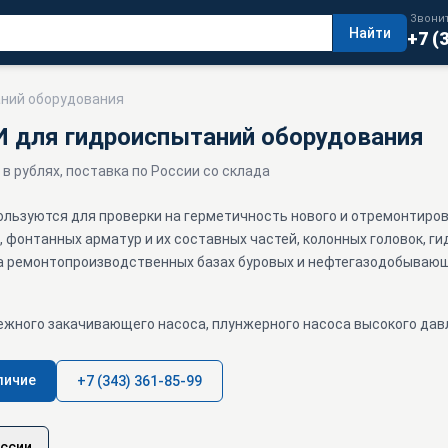
Звонит
Найти
+7 (
аний оборудования
И для гидроиспытаний оборудования
 в рублях, поставка по России со склада
ользуются для проверки на герметичность нового и отремонтиро
 фонтанных арматур и их составных частей, колонных головок, ги
на ремонтопроизводственных базах буровых и нефтегазодобываю
ежного закачивающего насоса, плунжерного насоса высокого дав
личие
+7 (343) 361-85-99
оссии