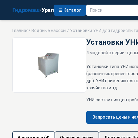
Гидромаш
-Урал
☰ Каталог
Главная
/
Водяные насосы
/ Установки УНИ для гидроиспыт
Установки УН
4 моделей в серии · цены
Установки типа УНИ исп
(различных превенторов,
др.). УНИ применяются 
хозяйства и тд.
УНИ состоит из центроб
Запросить цены и на
Все модели (4)
Описание серии
Доставка по Р