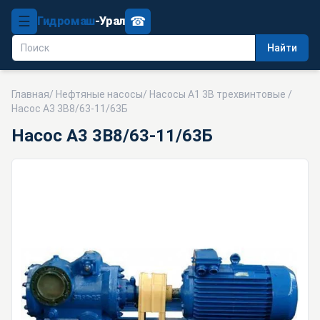
☰
☎
Гидромаш
-Урал
Найти
Главная
/
Нефтяные насосы
/
Насосы А1 3В трехвинтовые
/
Насос А3 3В8/63-11/63Б
Насос А3 3В8/63-11/63Б