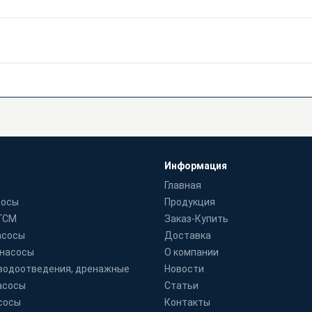
Информация
Главная
сосы
Продукция
 ГСМ
Заказ-Купить
асосы
Доставка
 насосы
О компании
водоотведения, дренажные
Новости
асосы
Статьи
сосы
Контакты