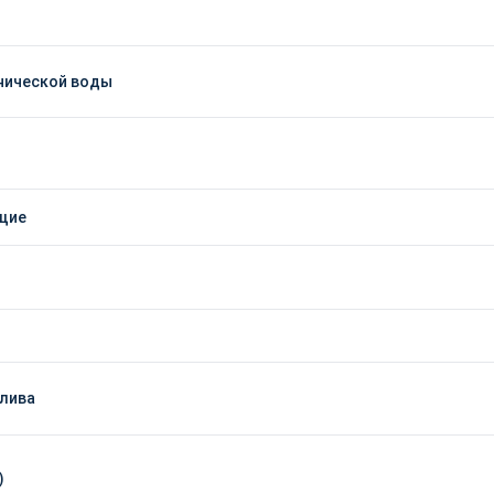
хнической воды
щие
плива
)