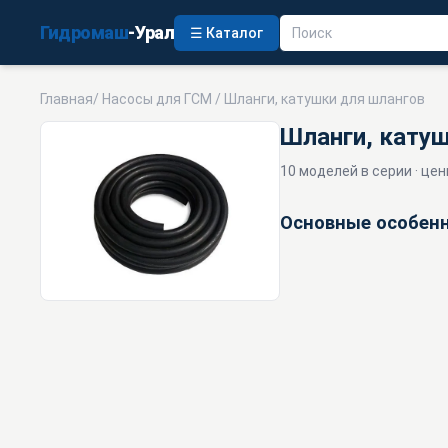
Гидромаш
-Урал
☰ Каталог
Главная
/
Насосы для ГСМ
/ Шланги, катушки для шлангов
Шланги, кату
10 моделей в серии · цен
Основные особенн