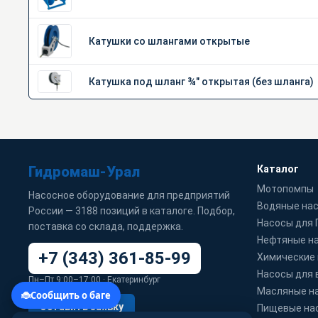
Катушки со шлангами открытые
Катушка под шланг ¾" открытая (без шланга)
Гидромаш-Урал
Каталог
Мотопомпы
Насосное оборудование для предприятий
Водяные на
России — 3188 позиций в каталоге. Подбор,
Насосы для
поставка со склада, поддержка.
Нефтяные н
+7 (343) 361-85-99
Химические
Насосы для 
Пн–Пт 9:00–17:00 · Екатеринбург
Масляные н
Оставить заявку
Пищевые на