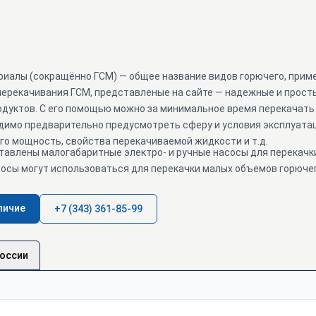
иалы (сокращённо ГСМ) — общее название видов горючего, приме
перекачивания ГСМ, представленые на сайте — надежные и просты
дуктов. С его помощью можно за минимальное время перекачать т
димо предварительно предусмотреть сферу и условия эксплуатац
его мощность, свойства перекачиваемой жидкости и т.д.
тавлены малогабаритные электро- и ручные насосы для перекачк
осы могут использоваться для перекачки малых объемов горючего
личие
+7 (343) 361-85-99
России