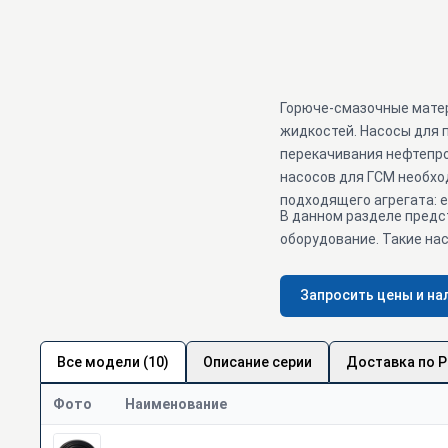
Горюче-смазочные матер
жидкостей. Насосы для 
перекачивания нефтепро
насосов для ГСМ необхо
подходящего агрегата: 
В данном разделе предс
оборудование. Такие нас
Запросить цены и на
Все модели (10)
Описание серии
Доставка по 
Фото
Наименование