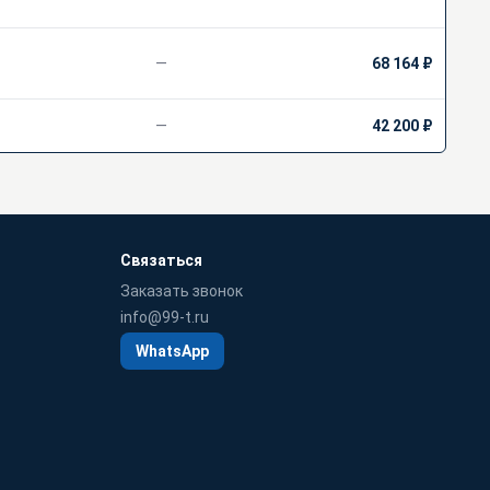
—
68 164 ₽
—
42 200 ₽
Связаться
Заказать звонок
info@99-t.ru
WhatsApp