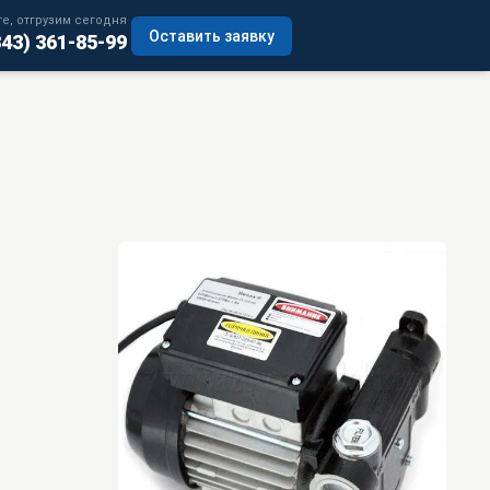
е, отгрузим сегодня
Оставить заявку
343) 361-85-99